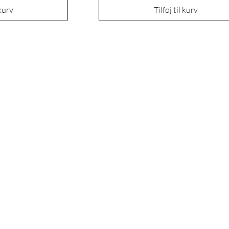
 kurv
Tilføj til kurv
OM OS
POLITIKKER
Vores historie
Forsendelse &
Vores tilgang
Returnering
Bæredygtighed
Vilkår og betingelser
Oplev AMRA
FAQ
Blogs
© 2024 af AMRA Skincare