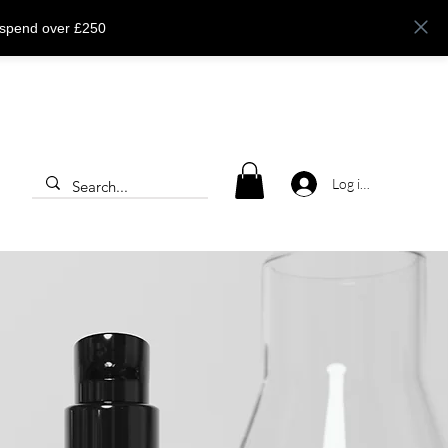
 spend over £250
Log ind