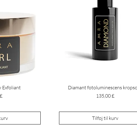
 Exfoliant
Diamant fotoluminescens kropso
Pris
 £
135,00 £
 kurv
Tilføj til kurv