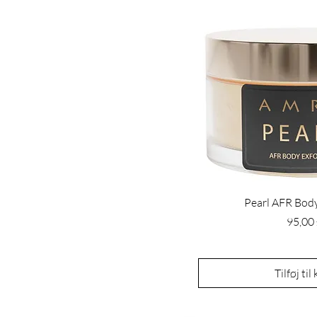
Pearl AFR Body
Pris
95,00
Tilføj til