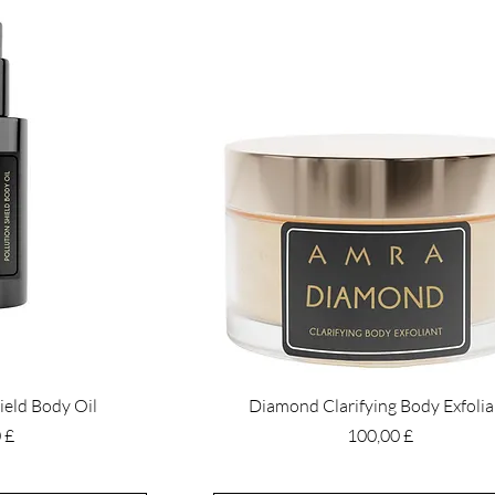
ield Body Oil
Diamond Clarifying Body Exfoli
Pris
 £
100,00 £