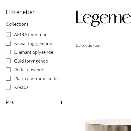
Filtrer efter
Legeme
Collections
AMRA for mænd
Kaviar fugtgivende
23 produkter:
Diamant oplysende
Guld foryngende
Perle rensende
Platin opstrammende
Kostbar
Pris
65 £
160 £