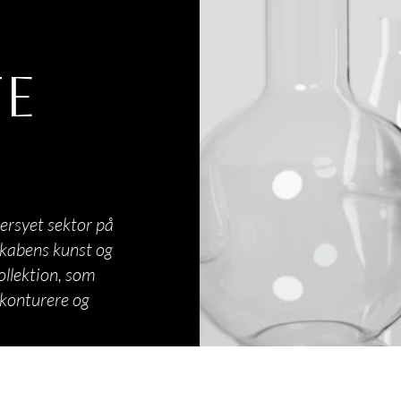
TE
ersyet sektor på
skabens kunst og
ollektion, som
 konturere og