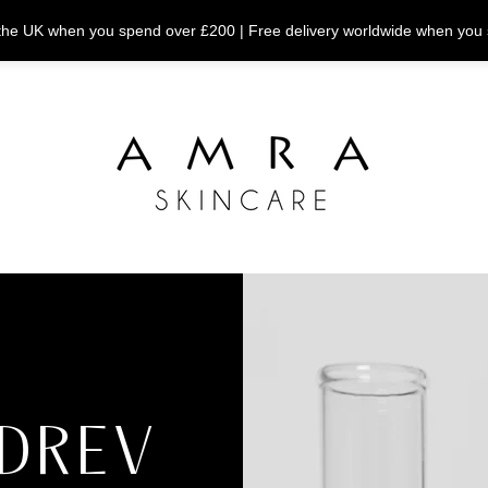
n the UK when you spend over £200 | Free delivery worldwide when you
DREV