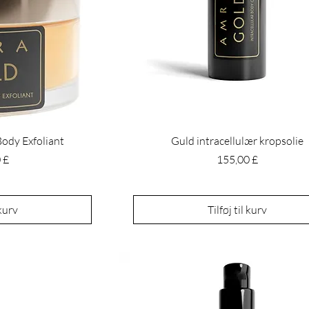
Body Exfoliant
Guld intracellulær kropsolie
Pris
 £
155,00 £
 kurv
Tilføj til kurv