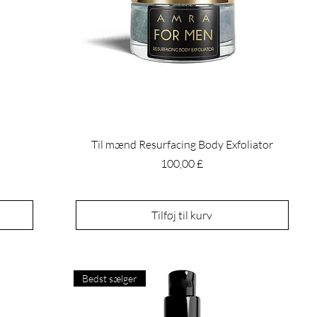
Til mænd Resurfacing Body Exfoliator
Pris
100,00 £
Tilføj til kurv
Bedst sælger