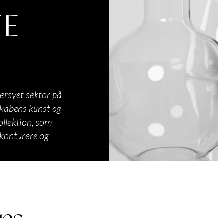
TE
ersyet sektor på
skabens kunst og
ollektion, som
 konturere og