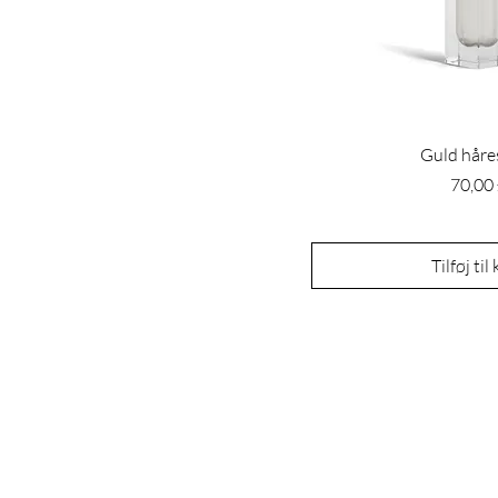
Guld håre
Pris
70,00
Tilføj til
HOVEDKVARTER
Den Gamle Smedje, Melonjorden