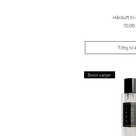
Hårduft ti
Pris
70,00
Tilføj til
Bedst sælger