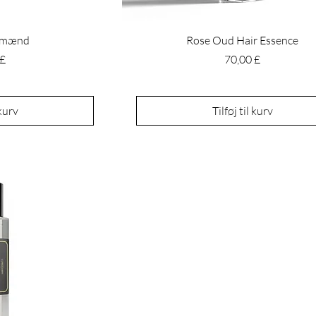
l mænd
Rose Oud Hair Essence
Pris
 £
70,00 £
 kurv
Tilføj til kurv