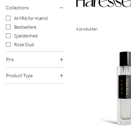
Håresse
Collections
AMRA for mænd
Bestsellere
4 produkter:
Sjældenhed
Rose Oud
Pris
Product Type
70 £
100 £
Håressens
Lugt