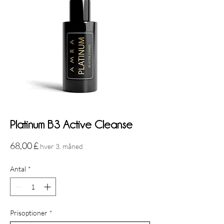
Platinum B3 Active Cleanse
Pris
68,00 £
hver 3. måned
Antal
*
Prisoptioner
*