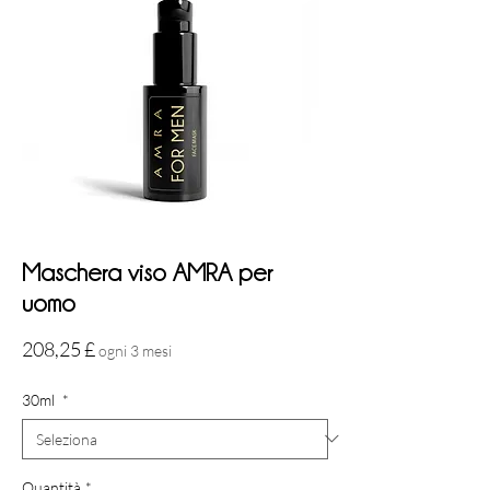
Maschera viso AMRA per
uomo
Prezzo
208,25 £
ogni 3 mesi
30ml
*
Quantità
*