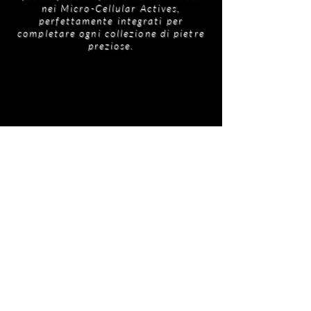
rafforza la barriera cutanea, prevenendo i
nei Micro-Cellular Actives,
micro-tagli associati alla rasatura. Promuove la
perfettamente integrati per
completare ogni collezione di pietre
sintesi di collagene ed elastina, assicurando un
preziose.
mix armonioso di protezione e rigenerazione.
Prodotti
correlati