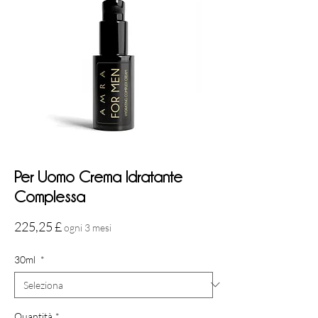
Per Uomo Crema Idratante
Complessa
Prezzo
225,25 £
ogni 3 mesi
30ml
*
Quantità
*