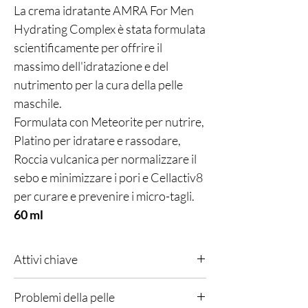
La crema idratante AMRA For Men
Hydrating Complex è stata formulata
scientificamente per offrire il
massimo dell'idratazione e del
nutrimento per la cura della pelle
maschile.
Formulata con Meteorite per nutrire,
Platino per idratare e rassodare,
Roccia vulcanica per normalizzare il
sebo e minimizzare i pori e Cellactiv8
per curare e prevenire i micro-tagli.
60 ml
Attivi chiave
Il massimo in fatto di nutrimento e idratazione.
Problemi della pelle
Progettato per tonificare e rassodare la pelle,