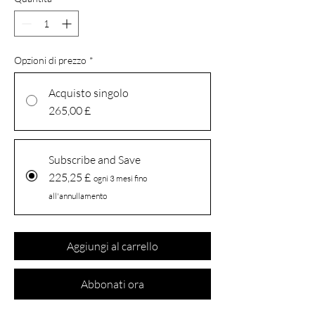
Opzioni di prezzo
*
Acquisto singolo
265,00 £
Subscribe and Save
225,25 £
ogni 3 mesi fino
all'annullamento
Aggiungi al carrello
Abbonati ora