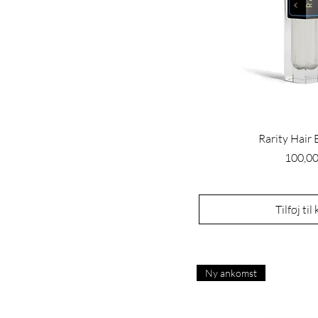
Rarity Hair
Pris
100,00
Tilføj til
Ny ankomst