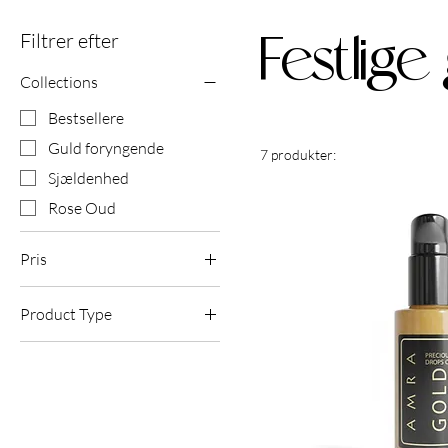
Filtrer efter
Festlige
Collections
Bestsellere
Guld foryngende
7 produkter:
Sjældenhed
Rose Oud
Pris
Product Type
20 £
120 £
Ansigtsmasker
Håressens