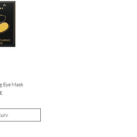
g Eye Mask
 £
 kurv