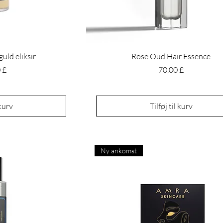
uld eliksir
Rose Oud Hair Essence
Pris
 £
70,00 £
 kurv
Tilføj til kurv
Ny ankomst