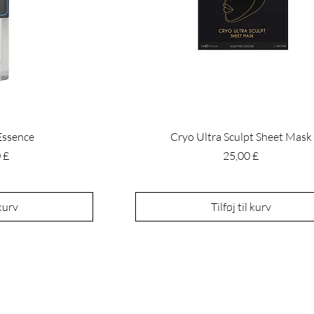
 Essence
Cryo Ultra Sculpt Sheet Mask
Pris
 £
25,00 £
 kurv
Tilføj til kurv