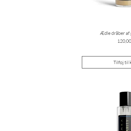
Ædle dråber af g
Pris
120,00
Tilføj til