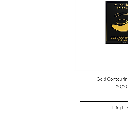
Gold Contourin
Pris
20,00
Tilføj til