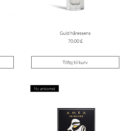
Guld håressens
Pris
70,00 £
Tilføj til kurv
Ny ankomst