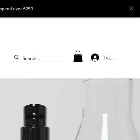
 spend over £250
Log ind