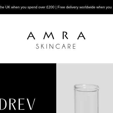
n the UK when you spend over £200 | Free delivery worldwide when you
DREV