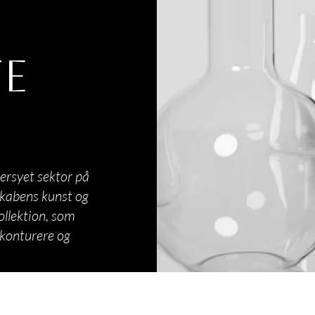
TE
ersyet sektor på
skabens kunst og
ollektion, som
 konturere og