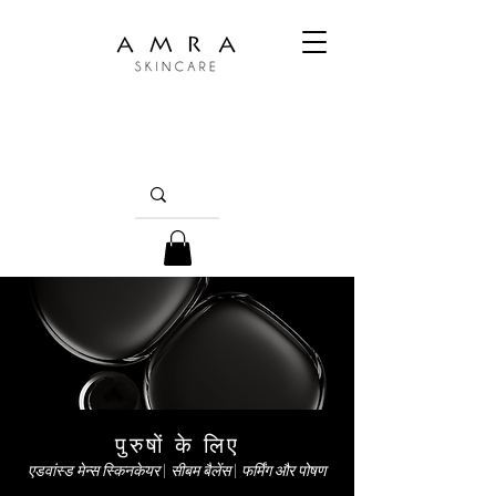
पुरुषों के लिए
एडवांस्ड मेन्स स्किनकेयर | सीबम बैलेंस | फर्मिंग और पोषण