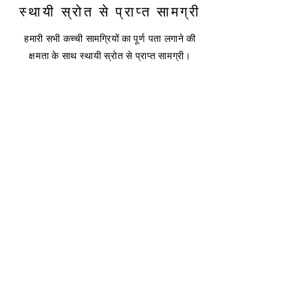
स्थायी स्रोत से प्राप्त सामग्री
हमारी सभी कच्ची सामग्रियों का पूर्ण पता लगाने की
क्षमता के साथ स्थायी स्रोत से प्राप्त सामग्री।
HEADQUARTERS
द ओल्ड फोर्ज, द मेलन ग्राउंड
हैटफील्ड हाउस, हर्टफोर्डशायर
AL9 5NB, यूनाइटेड किंगडम
कार्यालय अवधि:
सोमवार-शुक्रवार: 9-5 बजे