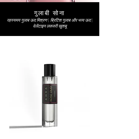
गुलाबी सोना
रहस्यमय गुलाब ऊद मिश्रण | ब्रिटिश गुलाब और भव्य ऊद |
वेलेंटाइन लक्जरी खुशबू