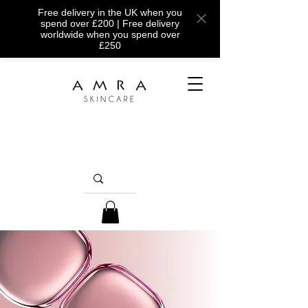
Free delivery in the UK when you
spend over £200 | Free delivery
worldwide when you spend over
£250