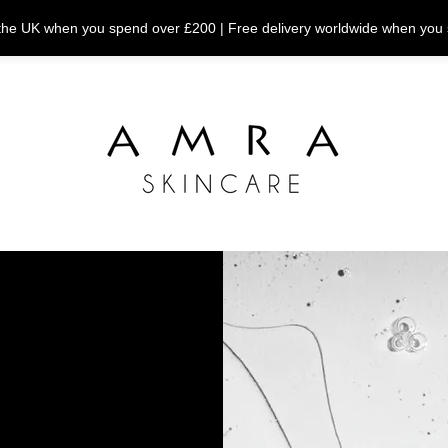
n the UK when you spend over £200 | Free delivery worldwide when you