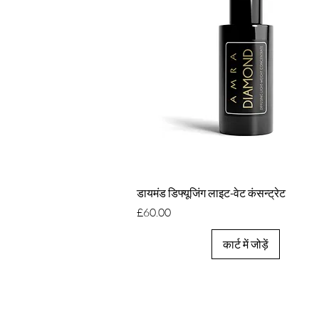
त्वरित दृश्य
डायमंड डिफ्यूजिंग लाइट-वेट कंसन्ट्रेट
मूल्य
£60.00
कार्ट में जोड़ें