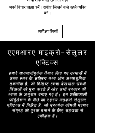
ग्लिसरीन, सोडियम कोकोयल एलानिनेट, सोडियम क्लोराइड,
उत्तेजित करता है, जिससे त्वचा की इष्टतम संरचना
अपने विचार साझा करें। समीक्षा लिखने वाले पहले व्यक्ति
परफ्यूम, माल्टोडेक्सट्रिन, सोडियम बेंजोएट, ज़ैंथम गम,
सुनिश्चित होती है।
बनें।
फेनोक्सीथेनॉल, डिसोडियम EDTA, कैमेलिया साइनेंसिस
हीरा - कण आपतित प्रकाश को प्रभावित करते हैं, जिससे
लीफ एक्सट्रैक्ट, टोकोफेरोल, पॉलीमेथिलसिल्सक्विओक्सेन,
त्वचा प्रकाशित हो जाती है।
साइक्लोडेक्सट्रिन, नास्टर्टियम ऑफ़िसिनेल एक्सट्रैक्ट,
डीईजे एक्टिव - सेल गतिविधि को विनियमित करने वाला एक
समीक्षा लिखें
यूर्टिका डियोका एक्सट्रैक्ट, इक्विसेटम अर्वेन्स एक्सट्रैक्ट,
तैयार पेप्टाइड, डीईजे एक्टिव कोलेजन ऊतक की मरम्मत
रेटिनिल पामिटेट, हाइड्रॉक्सीप्रोपाइल साइक्लोडेक्सट्रिन,
और रीमॉडेलिंग में सहायता करता है। हमारे डायमंड कलेक्शन
पामिटॉयल ट्रिपेप्टाइड-38, डायमंड पाउडर, बेंज़िल
के लिए तैयार किया गया, यह कसावट और उठाने वाला प्रभाव
एएमआरए माइक्रो-सेलुलर
सैलिसिलेट, लिमोनेन, लिनालूल
देता है, जिससे त्वचा चमकदार बनती है।
एक्टिव्स
AMRA स्किनकेयर उत्पादों को बनाने वाली सामग्री की सूची
नियमित रूप से अपडेट की जाती है (विवरण देखें)। AMRA
हमारे सावधानीपूर्वक तैयार किए गए उत्पादों में
स्किनकेयर उत्पाद का उपयोग करने से पहले, सटीक सूची के
उच्च स्तर के सक्रिय तत्व और अत्याधुनिक
लिए पैकेजिंग पर स्थित सामग्री की सूची पढ़ें।
तकनीक है, जो विशिष्ट त्वचा देखभाल संबंधी
चिंताओं को पूरा करते हैं और सभी प्रकार की
त्वचा के अनुरूप बनाए गए हैं। इन शक्तिशाली
फॉर्मूलेशन के पीछे का रहस्य माइक्रो-सेलुलर
एक्टिव्स में निहित है, जो प्रत्येक कीमती पत्थर
संग्रह को पूरक बनाने के लिए सहजता से
एकीकृत है।