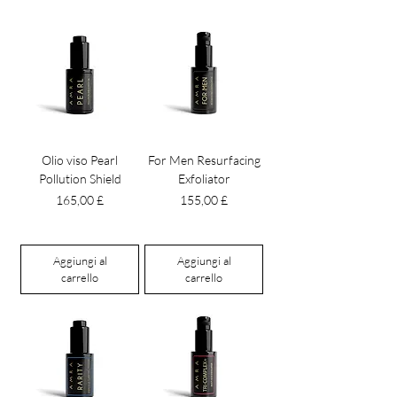
Olio viso Pearl
For Men Resurfacing
Pollution Shield
Exfoliator
Prezzo
Prezzo
165,00 £
155,00 £
Aggiungi al
Aggiungi al
carrello
carrello