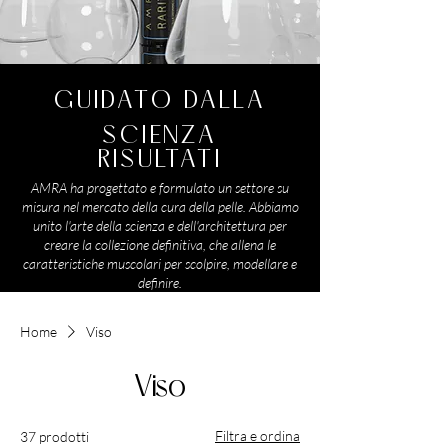
GUIDATO DALLA
SCIENZA
RISULTATI
AMRA ha progettato e formulato un settore su
misura nel mercato della cura della pelle. Abbiamo
unito l'arte della scienza e dell'architettura per
creare la collezione definitiva, che allena le
caratteristiche muscolari per scolpire, modellare e
definire.
Home
Viso
Viso
Filtra e ordina
37 prodotti