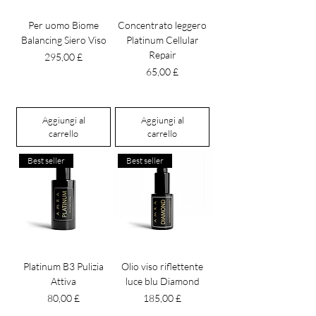
Per uomo Biome
Concentrato leggero
Balancing Siero Viso
Platinum Cellular
Repair
Prezzo
295,00 £
Prezzo
65,00 £
Aggiungi al
Aggiungi al
carrello
carrello
Best seller
Best seller
Platinum B3 Pulizia
Olio viso riflettente
Attiva
luce blu Diamond
Prezzo
Prezzo
80,00 £
185,00 £