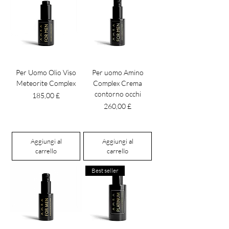
Per Uomo Olio Viso
Per uomo Amino
Meteorite Complex
Complex Crema
contorno occhi
Prezzo
185,00 £
Prezzo
260,00 £
Aggiungi al
Aggiungi al
carrello
carrello
Best seller