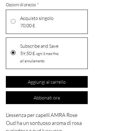
Opzioni di prezzo
*
Acquisto singolo
70,00 £
Subscribe and Save
59,50 £
ogni 3 mesi fino
all'annullamento
Aggiungi al carrello
Abbonati ora
L'essenza per capelli AMRA Rose
Oud ha un sontuoso aroma di rosa
rugiadosa e oud lussuoso.