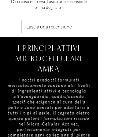
Dicci cosa ne pensi. Lascia una recensione
di stress, come pettinatura, spazzolatura e
prima degli altri.
styling.
Lascia una recensione
I PRINCIPI ATTIVI
MICROCELLULARI
AMRA
I nostri prodotti formulati
meticolosamente vantano alti livelli
di ingredienti attivi e tecnologia
all'avanguardia, soddisfacendo
specifiche esigenze di cura della
pelle e sono pensati per adattarsi a
tutti i tipi di pelle. Il segreto dietro
queste potenti formulazioni risiede
nei Micro-Cellular Actives,
perfettamente integrati per
completare ogni collezione di pietre