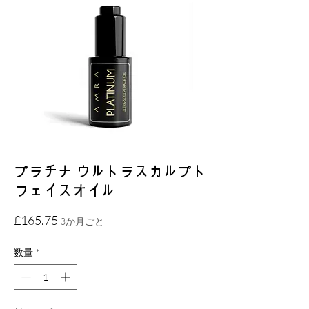
プラチナ ウルトラスカルプト
フェイスオイル
価
£165.75
3か月ごと
格
数量
*