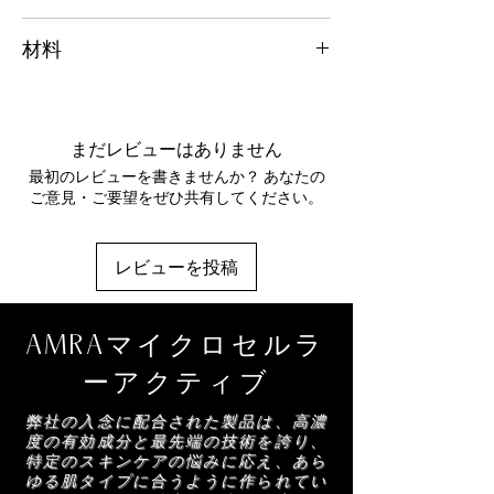
して、肌にハリを与えます。
AMRA 洗顔料で洗顔した後、毎日ご使用く
材料
ださい。手のひらに 1 ～ 2 滴取り、デコルテ
ジペプチド - 紫外線によるダメージを受けた
から顔にかけてなじませてください。目の周
脆弱な肌の皮膚修復プロセスの活性化をサポ
ココナッツ油、アルガニアスピノサ核油、カ
りは避けてください。その後、AMRA フェ
ートし、小じわやシワを滑らかにし、肌の色
ニナバラ果実油、バクチオール、スノキ種子
イス セラム & モイスチャライザーをご使用
調と弾力性を改善します。
油、スクレロカリアビレア種子油、ザクロ種
ください。
まだレビューはありません
子油、キイチゴ種子油、イソアミルラウレー
シミや乾燥、敏感肌用に抽出されたビタミン
最初のレビューを書きませんか？ あなたの
ト、カプリル酸/カプリン酸トリグリセリ
B3 ナイアシンアミドは、詰まった肌をきれ
ご意見・ご要望をぜひ共有してください。
ド、スノキ種子油、トコフェロール、オウテ
いにすると同時に、紫外線にさらされた肌を
ルペオレラセア果実油、オプンティアフィク
保護します。
スインディカ種子油、香料、ヒマワリ種子
レビューを投稿
油、イソアミルココエート、ヒマンタリアエ
プラチナ - 皮脂との接触により放出されるプ
ロンガータエキス、加水分解小麦タンパク
ラチナが肌に高いレベルの潤いを与え、シワ
質、コロイド状白金、ベンジルベンゾエー
を矯正し、肌を引き締めてハリを与えます。
AMRAマイクロセルラ
ト、ベンジルサリチル酸、ヘキシル桂皮酸、
クマリン、リモネン、リナロール、オイゲノ
ジペプチド コンプレックス - 分解されたコラ
ーアクティブ
ール、ベンジルアルコール、シトラール、フ
ーゲンを模倣したこのコンプレックスは、炎
ァルネソール
弊社の入念に配合された製品は、高濃
症誘発性タンパク質を減らし、しわや小じわ
度の有効成分と最先端の技術を誇り、
を滑らかにします。プラチナ コレクション
AMRA スキンケア製品を構成する成分のリ
特定のスキンケアの悩みに応え、あら
におけるこのコンプレックスの役割は、肌を
ゆる肌タイプに合うように作られてい
ストは定期的に更新されます (説明を参照)。