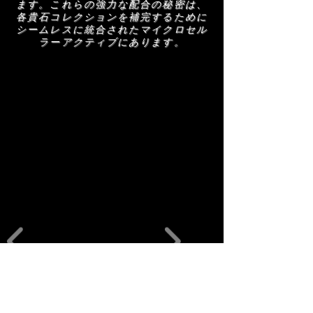
引き締め、アンチエイジングの真髄を体現す
ます。これらの強力な配合の秘密は、
AMRA スキンケア製品を使用する前に、正
ることです。
各貴石コレクションを補完するために
確なリストを確認するためにパッケージに記
シームレスに統合されたマイクロセル
載されている成分リストをお読みください。
ラーアクティブにあります。
関連商品