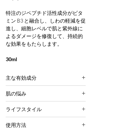
特注のジペプチド活性成分がビタ
ミン B3 と融合し、しわの軽減を促
進し、細胞レベルで肌と紫外線に
よるダメージを修復して、持続的
な効果をもたらします。
30ml
主な有効成分
ジペプチド技術により、肌の各層にハリを与
肌の悩み
えます。ビタミン B3 が栄養と水分を補給し
ます。プラチナが光に反応してシワを目立た
老化の悩み、くすみや乾燥肌、紫外線にさら
なくします。ジペプチドとビタミン B3 によ
ライフスタイル
された肌、シミのある肌、敏感肌など。
る UV 保護で、最適な肌強度を実現します。
あらゆる都市生活、紫外線が強い環境、汚染
使用方法
内側からサポートし、肌に栄養を与え、強化
された環境。