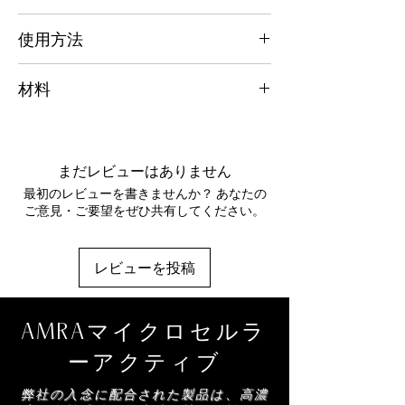
ーラジカルと戦い、早期老化を防ぐ AMRA
あらゆる都市生活、紫外線が強い環境、汚染
使用方法
独自の Cellactiv8 を配合しています。体内の
された環境。
バランスを回復し、毒素を取り除きながら、
週に 1 ～ 2 回塗布してください。手のひらに
鬱血を取り除き、肌の色を明るくします。
材料
たっぷりと製品を塗布し、円を描くように全
活性炭の力 - 体内の毒素を効果的に吸収し除
身の角質を除去します。温水で洗い流しま
去します。
マリス塩（海塩）、カプリル酸／カプリン酸
す。引き続き AMRA for Men ボディ オイル
隕石 - 地球の汚染物質にさらされていない強
トリグリセリド、アカシアデカレンス／ホホ
をご使用ください。
力な抗酸化ミネラル含有量で、肌を強化する
バ／ヒマワリ種子セラ／ポリグリセリル-3エ
まだレビューはありません
働きがあります。
ステル、ラウロイルグルタミン酸ナトリウ
AMRA リサーフェシング アシッド - 肌を優
最初のレビューを書きませんか？ あなたの
ム、ステアリン酸グリセリルSE、ホホバワ
しく角質除去する天然の AHA です。
ご意見・ご要望をぜひ共有してください。
ックス、セテアリルアルコール、香料、クラ
AMRA アクア コンプレックス - 肌のすべて
ンベアビシニカ種子油、ポンガミアグラブラ
の層に水分を循環させ、ヒアルロン酸を増や
種子油、マイカ、ワサビノキ種子油、酢酸ト
します。
レビューを投稿
コフェロール、炭粉末、CI 77891、水、グ
バンブー エクスフォリアント - 肌のきめを整
リセリン、ポリメチルシルセスキオキサン、
え、肌の色を明るくします。
タウリン、エゾウコギ根エキス、クロレラブ
CellActiv8 - 肌のバリアを強化し、シェービ
AMRAマイクロセルラ
ルガリス／ルピナスアルブスタンパク質発酵
ングに伴う微細な切り傷を防ぐ必須栄養素が
物、フェノキシエタノール、コロイド、白
含まれています。コラーゲンとエラスチンの
ーアクティブ
金、リナロール、リモネン、クマリン
合成を促進し、保護と再生の調和のとれた組
弊社の入念に配合された製品は、高濃
み合わせを実現します。