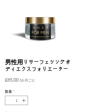
男性用リサーフェシングボ
ディエクスフォリエーター
価
£85.00
3か月ごと
格
数量
*