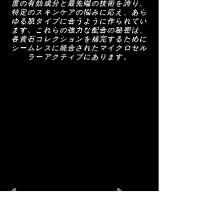
AMRA スキンケア製品を構成する成分のリ
度の有効成分と最先端の技術を誇り、
ストは定期的に更新されます (説明を参照)。
特定のスキンケアの悩みに応え、あら
ゆる肌タイプに合うように作られてい
AMRA スキンケア製品を使用する前に、正
ます。これらの強力な配合の秘密は、
確なリストを確認するためにパッケージに記
各貴石コレクションを補完するために
載されている成分リストをお読みください。
シームレスに統合されたマイクロセル
ラーアクティブにあります。