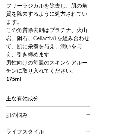
フリーラジカルを除去し、肌の角
質を除去するように処方されてい
ます。
この角質除去剤はプラチナ、火山
岩、隕石、Cellactiv8 を組み合わせ
て、肌に栄養を与え、潤いを与
え、引き締めます。
男性向けの毎週のスキンケアルー
チンに取り入れてください。
175ml
主な有効成分
究極の栄養と水分補給。肌の調子を整え、引
肌の悩み
き締め、内側から強くするように設計されて
います。調子を整え、引き締めるプラチナ、
すべての肌タイプ。
皮脂レベルを正常化しコントロールする火山
ライフスタイル
岩、浄化し、栄養を与える隕石、そしてフリ