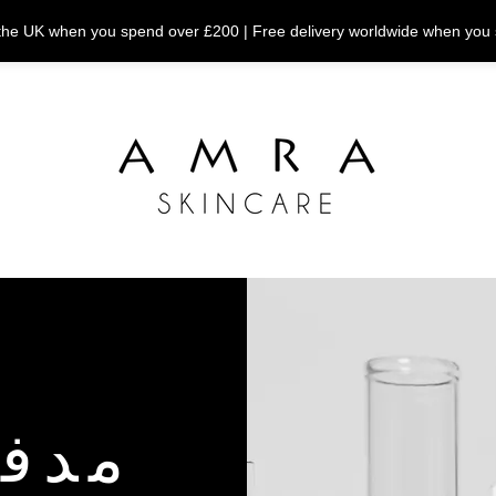
n the UK when you spend over £200 | Free delivery worldwide when you
مدفو