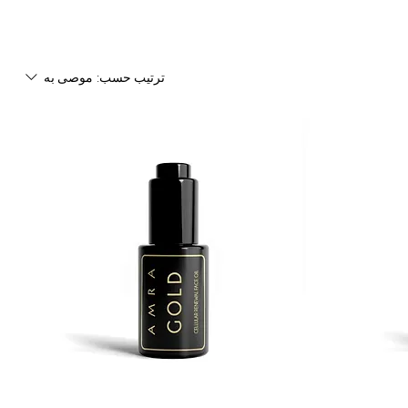
ترتيب حسب:
موصى به