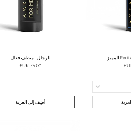
للرجال - منظف فعال
السعر
عربة
أضِف إلى العربة