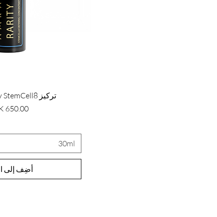
تركيز Rarity StemCell8 المميز
السعر
30ml
أضِف إلى ال