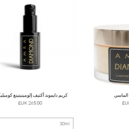
الماسي
كريم دايموند أكتيف إلومينيتينغ كومبل
السعر
30ml