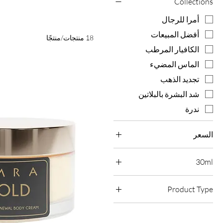
Collections
أمرا للرجال
أفضل المبيعات
18 منتجات/منتجًا
الكافيار المرطب
الماس المضيء
تجديد الذهب
شد البشرة بالبلاتين
ندرة
السعر
30ml
30ml
Product Type
45ml
زيوت الوجه
50ml
سيرومات الوجه