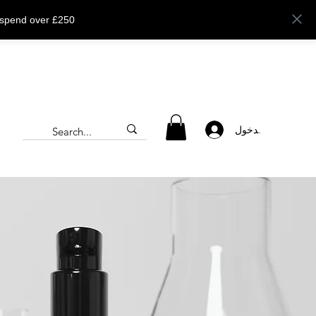
 spend over £250
تسجيل الدخول