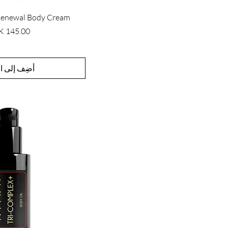
غسولات الوجه
 Renewal Body Cream
مزيل المكياج
السعر
مرطبات
أحبار الطباعة
أضِف إلى ال