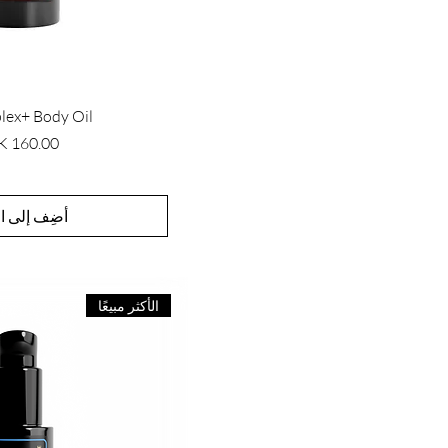
lex+ Body Oil
السعر
أضِف إلى ال
الأكثر مبيعًا