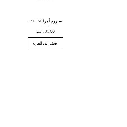
سيروم أمرا SPF50+
السعر
أضِف إلى العربة
HEADQUARTERS
المنجم القديم، أرض البطيخ
هاتفيلد هاوس، هيرتفوردشاير
AL9 5NB، المملكة المتحدة
ساعات العمل:
الاثنين إلى الجمعة: 9-5 مساءً
السبت: مغلق
الشمس: مغلقة
معلومات عنا