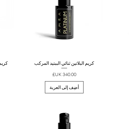
العرض السريع
كريم البلاتين ثنائي الببتيد المركب
كريم 
السعر
أضِف إلى العربة