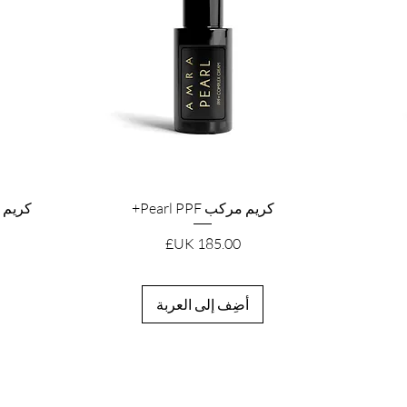
العرض السريع
كريم مركب Pearl PPF+
كريم 
السعر
أضِف إلى العربة