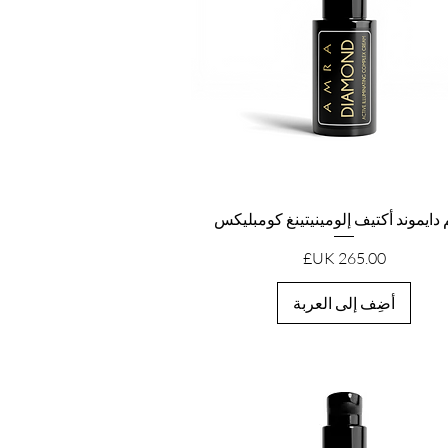
العرض السريع
دايموند أكتيف إلومينيتينغ كومبليكس
السعر
أضِف إلى العربة