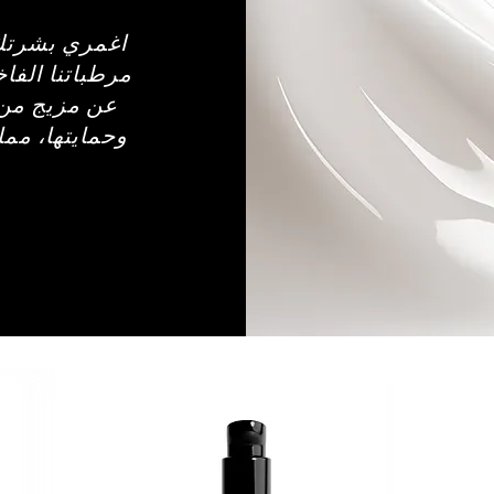
اغمري بشرتك 
مرطباتنا الفا
عن مزيج من 
وحمايتها، مما