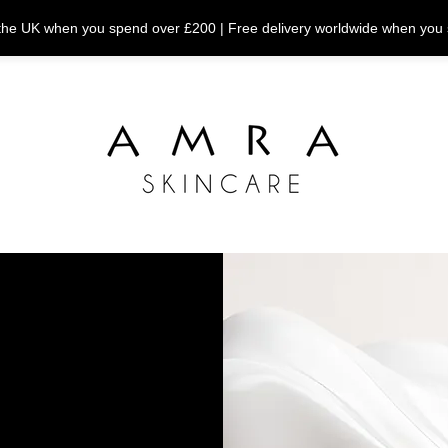
n the UK when you spend over £200 | Free delivery worldwide when you