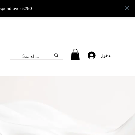
 spend over £250
تسجيل الدخول