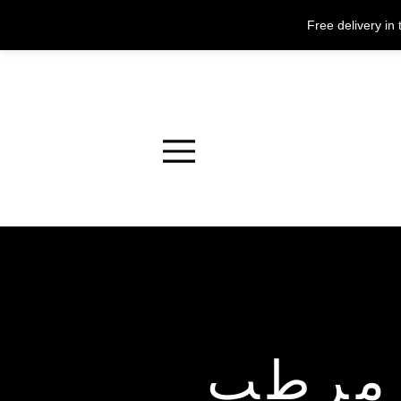
Free delivery i
Menu
مرطب