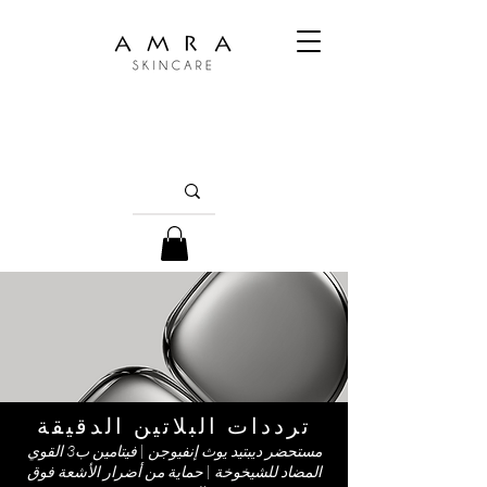
ترددات البلاتين الدقيقة
مستحضر ديبتيد يوث إنفيوجن | فيتامين ب3 القوي
المضاد للشيخوخة | حماية من أضرار الأشعة فوق