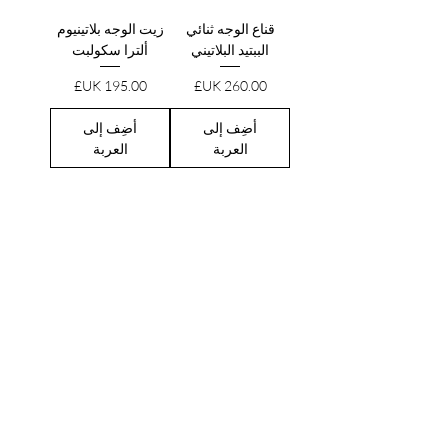
قناع الوجه ثنائي
زيت الوجه بلاتينيوم
الببتيد البلاتيني
ألترا سكولبت
السعر
السعر
أضِف إلى
أضِف إلى
العربة
العربة
لست متأكدا من أين أبدأ؟
احجز استشارة مخصصة معنا لتلقي خطة
شخصية من أحد خبراء العناية بالبشرة في
AMRA.
احجز الآن