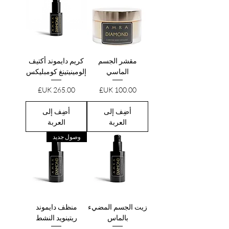
مقشر الجسم
كريم دايموند أكتيف
الماسي
إلومينيتينغ كومبليكس
السعر
السعر
أضِف إلى
أضِف إلى
العربة
العربة
وصول جديد
زيت الجسم المضيء
منظف دايموند
بالماس
ريتينويد النشط