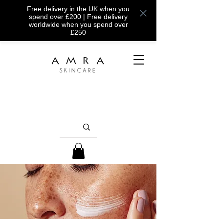
Free delivery in the UK when you
spend over £200 | Free delivery
worldwide when you spend over
£250