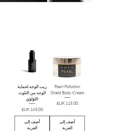
لؤلؤة PPF+
أناقة اللؤلؤ المنقية | تآزر مضادات الأكسدة PPF+ |
تقنية الحماية البيئية
Pearl Pollution
زيت الوجه لحماية
Shield Body Cream
الوجه من التلوث
اللؤلؤي
السعر
السعر
أضِف إلى
أضِف إلى
العربة
العربة