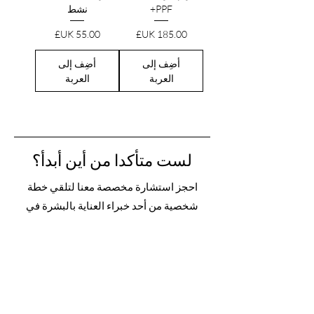
PPF+
نشط
السعر
السعر
أضِف إلى
أضِف إلى
العربة
العربة
لست متأكدا من أين أبدأ؟
احجز استشارة مخصصة معنا لتلقي خطة
شخصية من أحد خبراء العناية بالبشرة في
AMRA.
احجز الآن