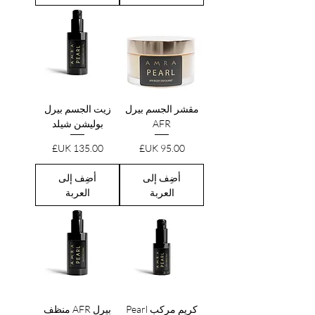
مقشر الجسم بيرل
زيت الجسم بيرل
AFR
بوليشن شيلد
السعر
السعر
أضِف إلى
أضِف إلى
العربة
العربة
كريم مركب Pearl
بيرل AFR منظف