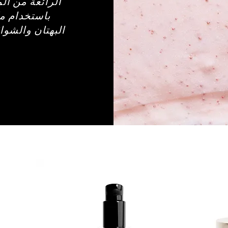
الرائعة من ال
باستخدام مك
البهتان والشو