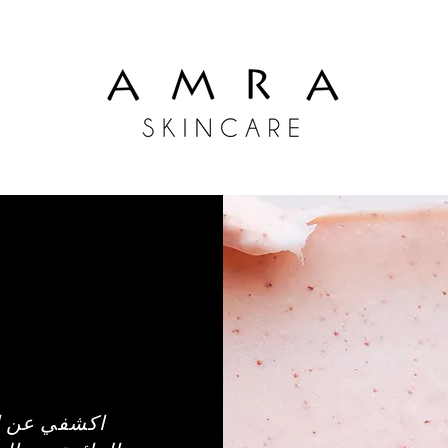
اكشفي عن إش