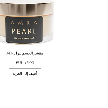
العرض السريع
مقشر الجسم بيرل AFR
السعر
أضِف إلى العربة