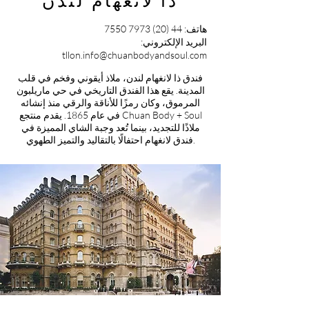
ذا لانغهام لندن
هاتف:
44 (20) 7973 7550
البريد الإلكتروني:
tllon.info@chuanbodyandsoul.com
فندق ذا لانغهام لندن، ملاذ أيقوني وفخم في قلب
المدينة. يقع هذا الفندق التاريخي في حي ماريلبون
المرموق، وكان رمزًا للأناقة والرقي منذ إنشائه
في عام 1865.
يقدم منتجع Chuan Body + Soul
ملاذًا للتجديد، بينما تُعد وجبة الشاي المميزة في
فندق لانغهام احتفالًا بالتقاليد والتميز الطهوي.