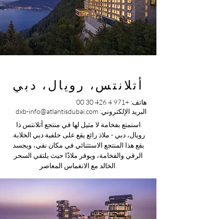
أتلانتس، رويال، دبي
هاتف:
+971 4 426 30 00
البريد الإلكتروني:
dxb-info@atlantisdubai.com
استمتع بفخامة لا مثيل لها في منتجع أتلانتس ذا
رويال، دبي - ملاذ رائع يقع على خلفية دبي الخلابة.
يقع هذا المنتجع الاستثنائي في مكان نقي، ويجسد
الرقي والفخامة، ويوفر ملاذًا حيث يلتقي السحر
الخالد مع الانغماس المعاصر.