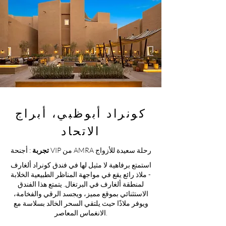
كونراد أبوظبي، أبراج
الاتحاد
: أجنحة VIP من AMRA رحلة سعيدة للأزواج
تجربة
استمتع برفاهية لا مثيل لها في فندق كونراد ألغارف
- ملاذ رائع يقع في مواجهة المناظر الطبيعية الخلابة
لمنطقة ألغارف في البرتغال. يتمتع هذا الفندق
الاستثنائي بموقع مميز، ويجسد الرقي والفخامة،
ويوفر ملاذًا حيث يلتقي السحر الخالد بسلاسة مع
الانغماس المعاصر.