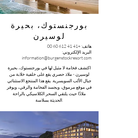
بورجنستوك، بحيرة
لوسيرن
هاتف:
+41 41 612 60 00
البريد الإلكتروني:
information@burgenstockresort.com
اكتشف فخامة لا مثيل لها في بورجنستوك، بحيرة
لوسيرن - ملاذ حصري يقع على خلفية خلابة من
جبال الألب السويسرية. يقع هذا المنتجع الاستثنائي
في موقع مرموق، ويجسد الفخامة والرقي، ويوفر
ملاذًا حيث يلتقي السحر الكلاسيكي بالراحة
الحديثة بسلاسة.