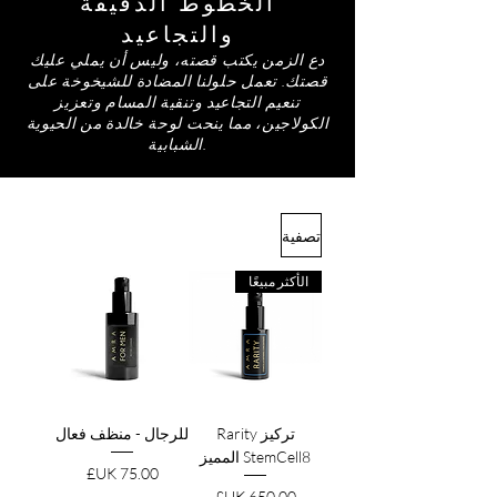
الخطوط الدقيقة
والتجاعيد
دع الزمن يكتب قصته، وليس أن يملي عليك
قصتك. تعمل حلولنا المضادة للشيخوخة على
تنعيم التجاعيد وتنقية المسام وتعزيز
الكولاجين، مما ينحت لوحة خالدة من الحيوية
الشبابية.
تصفية
الأكثر مبيعًا
تركيز Rarity
للرجال - منظف فعال
StemCell8 المميز
السعر
السعر