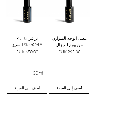
مصل الوجه المتوازن
تركيز Rarity
من بيوم للرجال
StemCell8 المميز
السعر
السعر
أضِف إلى العربة
أضِف إلى العربة