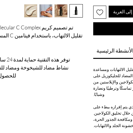
لى العربة
لأنشطة الرئيسية
توفر ه
نشاط مضاد للشيخوخة ومضاد للتج
يراطًا على تقليل الالتهابات ومساعدة
للحصول ع
ط المضاد للجليكوزيل على
كولاجين والإيلاستين من
تماسكًا وترطيبًا ونضارة
وشبابًا.
ي يتم إفرازه ببطء على
خلال تخليق الكولاجين.
ومكافحة الجذور الحرة،
شونة الجلد والالتهابات.