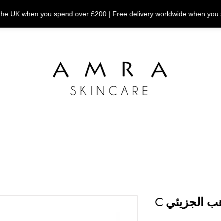
n the UK when you spend over £200 | Free delivery worldwide when you
 الجزيئي C