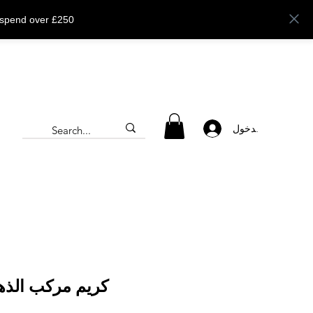
 spend over £250
تسجيل الدخول
كريم مركب الذهب