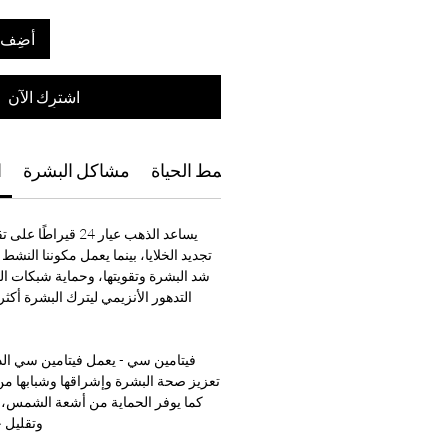
أضِف إ
اشترِك الآن
ونات
اتجاهات الاستخدام
نمط الحياة
مشاكل البشرة
ا
يساعد الذهب عيار 24 ق
تجديد الخلايا، بينما يعمل مكوننا النش
شد البشرة وتقويتها، وحماية شبكات ال
التدهور الأنزيمي ليترك البشرة أكثر 
فيتامين سي - يعمل فيتامين سي الذ
تعزيز صحة البشرة وإشراقها وشبابها من 
كما يوفر الحماية من أشعة الشمس، 
وتقليل خ