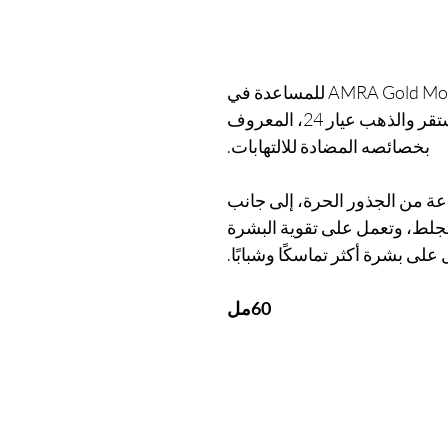
تم تصميم كريم AMRA Gold Molecular C Complex للمساعدة في
تقليل الالتهاب، باستخدام فيتامين C المستقر والذهب عيار 24، المعروف
بخصائصه المضادة للالتهابات.
ذه التقنية حماية لمدة 24 ساعة من الجذور الحرة، إلى جانب
لط، وتعمل على تقوية البشرة
لى بشرة أكثر تماسكًا وشبابًا.
60مل