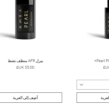
بيرل AFR منظف نشط
السعر
عربة
أضِف إلى العربة