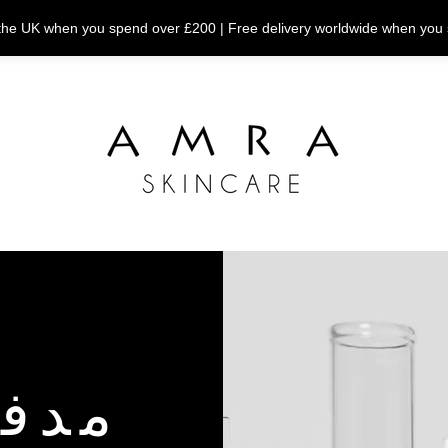
n the UK when you spend over £200 | Free delivery worldwide when you
مدفو