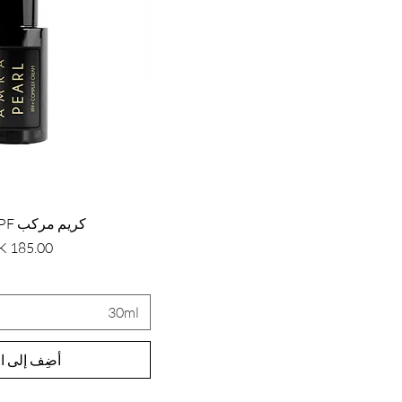
كريم مركب Pearl PPF+
السعر
30ml
أضِف إلى ال