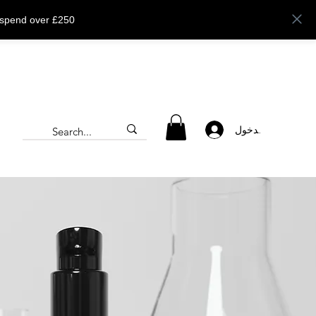
 spend over £250
تسجيل الدخول