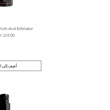
ulti-Acid Exfoliator
السعر
أضِف إلى ال