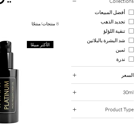
Collections
أفضل المبيعات
تجديد الذهب
8 منتجات/منتجًا
تنقية اللؤلؤ
شد البشرة بالبلاتين
الأكثر مبيعًا
ثمين
ندرة
السعر
30ml
30ml
Product Type
45ml
زيوت الوجه
50ml
سيرومات الوجه
غسولات الوجه