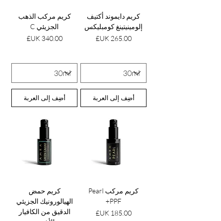
كريم دايموند أكتيف
كريم مركب الذهب
إلومينيتينغ كومبليكس
الجزيئي C
السعر
السعر
أضِف إلى العربة
أضِف إلى العربة
كريم مركب Pearl
كريم حمض
PPF+
الهيالورونيك الجزيئي
الدقيق من الكافيار
السعر