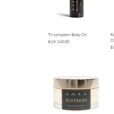
العرض السريع
Tri-complex+ Body Oil
Ra
Oi
السعر