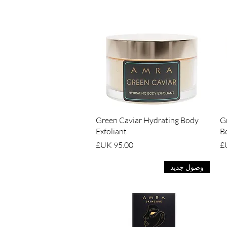
العرض السريع
Green Caviar Hydrating Body
G
Exfoliant
B
السعر
وصول جديد